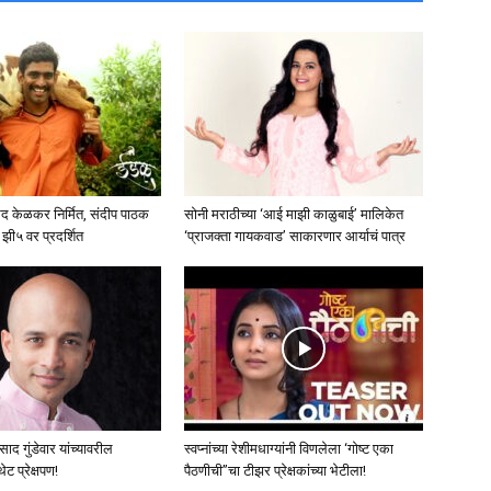
रद केळकर निर्मित, संदीप पाठक
सोनी मराठीच्या ‘आई माझी काळुबाई’ मालिकेत
ी५ वर प्रदर्शित
‘प्राजक्ता गायकवाड’ साकारणार आर्याचं पात्र
ाद गुंडेवार यांच्यावरील
स्वप्नांच्या रेशीमधाग्यांनी विणलेला ‘गोष्ट एका
थेट प्रेक्षपण!
पैठणीची”चा टीझर प्रेक्षकांच्या भेटीला!