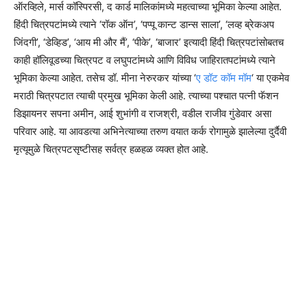
ऑरव्हिले, मार्स कॉस्पिरसी, द कार्ड मालिकांमध्ये महत्वाच्या भूमिका केल्या आहेत.
हिंदी चित्रपटांमध्ये त्याने ‘रॉक ऑन’, ‘पप्पू कान्ट डान्स साला’, ‘लव्ह ब्रेकअप
जिंदगी’, ‘डेव्हिड’, ‘आय मी और मैं’, ‘पीके’, ‘बाजार’ इत्यादी हिंदी चित्रपटांसोबतच
काही हॉलिवूडच्या चित्रपट व लघुपटांमध्ये आणि विविध जाहिरातपटांमध्ये त्याने
भूमिका केल्या आहेत. तसेच डॉ. मीना नेरुरकर यांच्या ‘
ए डॉट कॉम मॉम
‘ या एकमेव
मराठी चित्रपटात त्याची प्रमुख भूमिका केली आहे. त्याच्या पश्चात पत्नी फॅशन
डिझायनर सपना अमीन, आई शुभांगी व राजश्री, वडील राजीव गुंडेवार असा
परिवार आहे. या आवडत्या अभिनेत्याच्या तरुण वयात कर्क रोगामुळे झालेल्या दुर्दैवी
मृत्यूमुळे चित्रपटसृष्टीसह सर्वत्र हळहळ व्यक्त होत आहे.