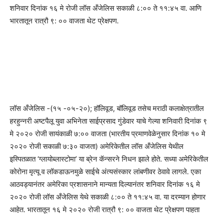
शनिवार दिनांक १६ मे रोजी लॉस अँजेलिस सकाळी ८:०० ते ११:४५ वा. आणि
भारतातून रात्रौ ९: ०० वाजता थेट प्रेक्षपण.
लॉस अँजेलिस -(१५ -०५-२०); हॉलिवूड, बॉलिवूड तसेच मराठी कलाक्षेत्रातील
हरहुन्नरी अष्टपैलू युवा अभिनेता साईप्रसाद गुंडेवार याचे गेल्या शनिवारी दिनांक ९
मे २०२० रोजी सायंकाळी ७:०० वाजता (भारतीय प्रमाणवेळेनुसार दिनांक १० मे
२०२० रोजी सकाळी ७:३० वाजता) अमेरिकेतील लॉस अँजेलिस येथील
इस्पितळात ‘ग्लायोब्लास्टोमा’ या ब्रेन कॅन्सरने निधन झाले होते. सध्या अमेरिकेतील
कोरोना मृत्यू व लॉकडाऊनमुळे साईचे अंत्यसंस्कार लांबणीवर ठेवावे लागले. एका
आठवड्यानंतर अमेरिका प्रशासनाने मान्यता दिल्यानंतर शनिवार दिनांक १६ मे
२०२० रोजी लॉस अँजेलिस येथे सकाळी ८:०० ते ११:४५ वा. या दरम्यान होणार
आहेत. भारतातून १६ मे २०२० रोजी रात्रौ ९: ०० वाजता थेट प्रेक्षपण पाहता