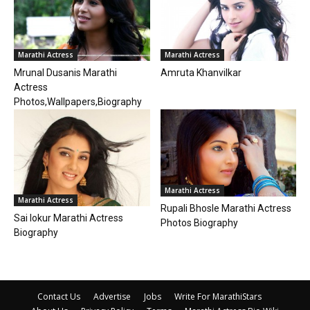
Marathi Actress
Marathi Actress
Mrunal Dusanis Marathi
Amruta Khanvilkar
Actress
Photos,Wallpapers,Biography
Marathi Actress
Marathi Actress
Rupali Bhosle Marathi Actress
Sai lokur Marathi Actress
Photos Biography
Biography
Contact Us
Advertise
Jobs
Write For MarathiStars