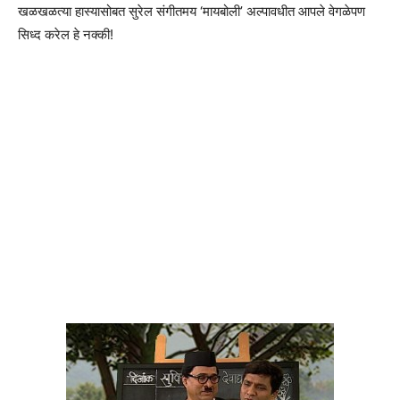
खळखळत्या हास्यासोबत सुरेल संगीतमय ‘मायबोली’ अल्पावधीत आपले वेगळेपण
सिध्द करेल हे नक्की!