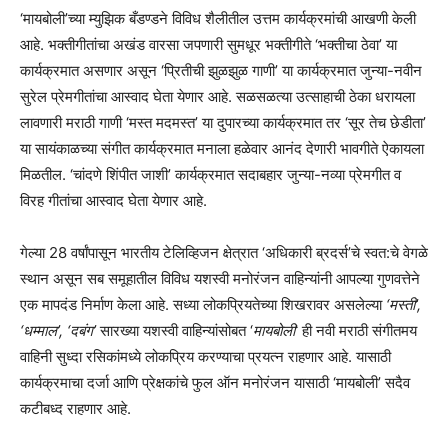
‘मायबोली’च्या म्युझिक बँडण्डने विविध शैलीतील उत्तम कार्यक्रमांची आखणी केली
आहे. भक्तीगीतांचा अखंड वारसा जपणारी सुमधूर भक्तीगीते ‘भक्तीचा ठेवा’ या
कार्यक्रमात असणार असून ‘प्रितीची झुळझुळ गाणी’ या कार्यक्रमात जुन्या-नवीन
सुरेल प्रेमगीतांचा आस्वाद घेता येणार आहे. सळसळत्या उत्साहाची ठेका धरायला
लावणारी मराठी गाणी ‘मस्त मदमस्त’ या दुपारच्या कार्यक्रमात तर ‘सूर तेच छेडीता’
या सायंकाळच्या संगीत कार्यक्रमात मनाला हळेवार आनंद देणारी भावगीते ऐकायला
मिळतील. ‘चांदणे शिंपीत जाशी’ कार्यक्रमात सदाबहार जुन्या-नव्या प्रेमगीत व
विरह गीतांचा आस्वाद घेता येणार आहे.
गेल्या 28 वर्षांपासून भारतीय टेलिव्हिजन क्षेत्रात ‘अधिकारी ब्रदर्स’चे स्वत:चे वेगळे
स्थान असून सब समूहातील विविध यशस्वी मनोरंजन वाहिन्यांनी आपल्या गुणवत्तेने
एक मापदंड निर्माण केला आहे. सध्या लोकप्रियतेच्या शिखरावर असलेल्या
‘मस्ती’,
‘धम्माल’, ‘दबंग’
सारख्या यशस्वी वाहिन्यांसोबत ‘
मायबोली
’ ही नवी मराठी संगीतमय
वाहिनी सुध्दा रसिकांमध्ये लोकप्रिय करण्याचा प्रयत्न राहणार आहे. यासाठी
कार्यक्रमाचा दर्जा आणि प्रेक्षकांचे फुल ऑन मनोरंजन यासाठी ‘मायबोली’ सदैव
कटीबध्द राहणार आहे.