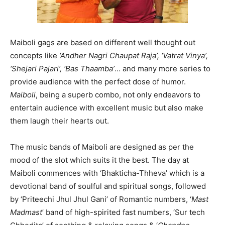
Maiboli gags are based on different well thought out
concepts like
‘Andher Nagri Chaupat Raja’, ‘Vatrat Vinya’,
‘Shejari Pajari’, ‘Bas Thaamba’
… and many more series to
provide audience with the perfect dose of humor.
Maiboli
, being a superb combo, not only endeavors to
entertain audience with excellent music but also make
them laugh their hearts out.
The music bands of Maiboli are designed as per the
mood of the slot which suits it the best. The day at
Maiboli commences with ‘Bhakticha-Thheva’ which is a
devotional band of soulful and spiritual songs, followed
by ‘Priteechi Jhul Jhul Gani’ of Romantic numbers, ‘
Mast
Madmast
’ band of high-spirited fast numbers, ‘Sur tech