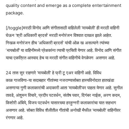
quality content and emerge as a complete entertainment
package.
[/toggle]मराठी विनोद आणि संगीतासाठी वाहिलेली ‘मायबोली’ ही मराठी वाहिनी
घेऊन ‘श्री अधिकारी ब्रदर्स’ मराठी मनोरंजन विश्वात दाखल झाले आहेत.
निखळ मनोरंजन हीच ‘अधिकारी ब्रदर्स’ यांची ओळ ख असल्याने त्यांच्या
‘
मायबोली
’ या वाहिनीमध्ये प्रेक्षकांना त्याची प्रचिती येणार आहे. विनोद आणि संगीत
याचा एकत्रित आस्वाद हेच या मराठी संगीत वाहिनीचे वेगळेपण असणार आहे.
24 तास सुर राहणारे ‘मायबोली’ हे फ्री टू एअर वाहिनी आहे. विविध
काळ गाजविणा-या सदाबहार गीतांच्या नजराण्यासोबत हास्यविनोदात हातखंडा
असणाऱ्या गुणी कलाकारांची अदाकारी आता ‘मायबोली’वर पाहता येणार आहे. सुनील
तावडे, अंशुमन विचारे, प्रदीप पटवर्धन, संतोष पवार, दिगंबर नाईक, अरण कदम,
किशोरी अंबिये, विजय पटवर्धन यासारख्या हरहुन्नरी कलाकारांचा यात सहभाग
असणार आहे. सोबत विविध शैलीतील गीतांची अनोखी मैफील ‘मायबोली’ वाहिनीवर
रंगणार आहे.