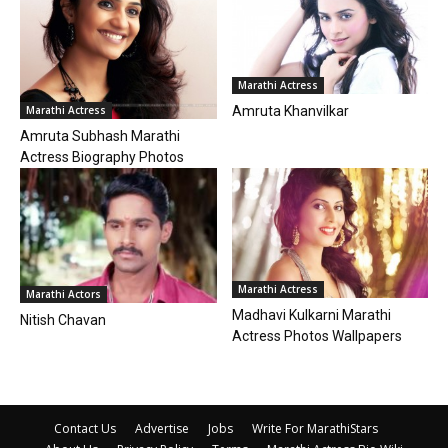
Marathi Actress
Amruta Khanvilkar
Marathi Actress
Amruta Subhash Marathi
Actress Biography Photos
Marathi Actress
Marathi Actors
Madhavi Kulkarni Marathi
Nitish Chavan
Actress Photos Wallpapers
Contact Us
Advertise
Jobs
Write For MarathiStars