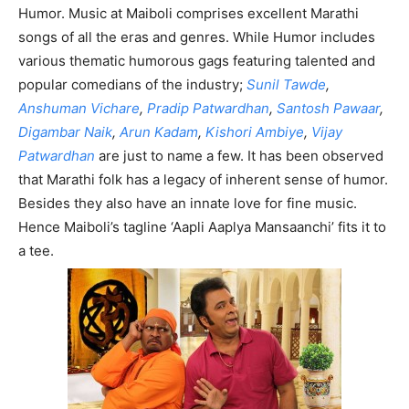
Humor. Music at Maiboli comprises excellent Marathi
songs of all the eras and genres. While Humor includes
various thematic humorous gags featuring talented and
popular comedians of the industry;
Sunil Tawde
,
Anshuman Vichare
,
Pradip Patwardhan
,
Santosh Pawaar
,
Digambar Naik
,
Arun Kadam
,
Kishori Ambiye
,
Vijay
Patwardhan
are just to name a few. It has been observed
that Marathi folk has a legacy of inherent sense of humor.
Besides they also have an innate love for fine music.
Hence Maiboli’s tagline ‘Aapli Aaplya Mansaanchi’ fits it to
a tee.