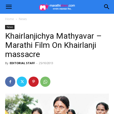
Home
News
News
Khairlanjichya Mathyavar –
Marathi Film On Khairlanji
massacre
By
EDITORIAL STAFF
-
25/10/2013