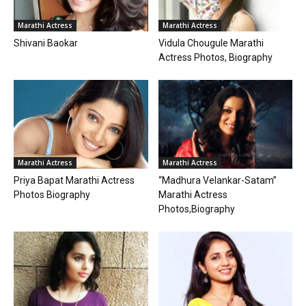
Marathi Actress
Marathi Actress
Shivani Baokar
Vidula Chougule Marathi
Actress Photos, Biography
Marathi Actress
Marathi Actress
Priya Bapat Marathi Actress
“Madhura Velankar-Satam”
Photos Biography
Marathi Actress
Photos,Biography