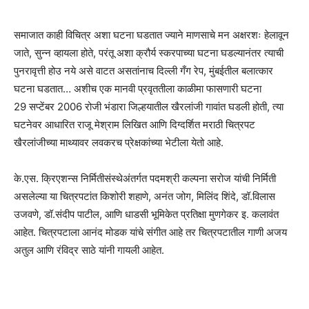
समाजात काही विचित्र अशा घटना घडतात ज्याने माणसाचे मन अक्षरशः हेलावून
जाते, सुन्न व्हायला होते, परंतू अशा क्रौर्य स्करपाच्या घटना घडल्यानंतर त्याची
पुनरावृत्ती होउ नये असे वाटत असतांनाच दिल्ली गँग रेप, मुंबईतील बलात्कार
घटना घडतात… अशीच एक मानवी प्रवृततीला काळीमा फासणारी घटना
29 सप्टेंबर 2006 रोजी भंडारा जिल्हयातील खैरलांजी गावांत घडली होती, त्या
घटनेवर आधारित राजू मेश्राम लिखित आणि दिग्दर्शित मराठी चित्रपट
खैरलांजीच्या माथ्यावर लवकरच प्रेक्षकांच्या भेटीला येतो आहे.
के.एस. क्रिएशन्स निर्मितीसंस्थेअंतर्गत पदमश्री कल्पना सरोज यांची निर्मिती
असलेल्या या चित्रपटांत किशोरी शहाणे, अनंत जोग, मिलिंद शिंदे, डॉ.विलास
उजवणे, डॉ.संदीप पाटील, आणि धाडसी भूमिकेत प्रतिक्षा मुणगेकर इ. कलावंत
आहेत. चित्रपटाला आनंद मोडक यांचे संगीत आहे तर चित्रपटातील गाणी अजय
अतुल आणि रंविद्र साठे यांनी गायली आहेत.