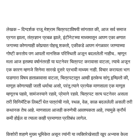
लेखक – दिग्दर्शक राजू मेश्राम चित्रपटाविषयी सांगतात की, आज सर्व समाज
प्रगत झाला, तंत्रज्ञान प्रबळ झाले, इंटीनेटच्या माध्यमातून आपण एका क्षणात
जगाच्या कोणत्याही कोपर्‍यात पोहचू शकतो, एकीकडे आपण मंगळावर जाण्याच्या
गोष्टी करतोय पण आपली मानसिक परिस्थिती अजून बदललेली नाहीच.. म्हणून
मला आज इतक्या वर्षानंतरही या घटनेवर चित्रपट करावासा वाटला, त्याचे अजून
एक कारण म्हणजे सिनेमा सारखे दुसरे प्रभावी माध्यम नाही. विचार करायला भाग
पाडणारा विषय हाताळावासा वाटला, चित्रपटातून आम्ही इतकेच सांगू इच्छितो की,
माणूस कोणत्याही जाती धर्माचा असो, परंतू त्याने प्रत्येक माणसाला एक माणूस
म्हणूनच पहावे, सामंजस्याने रहावे, प्रेमाने रहावे. चित्रपट सत्य घटनेवर असला
तरी सिनिमॅटिक लिबर्टी घेत पात्रांची नावे, स्थळ, वेळ, काळ बदललेली असली तरी
कथानक तेच आहे. माणसाला आजही करुणेची आवश्यकता आहे, त्यामुळे क्रौर्य
कमी होईल वा त्याला काही प्रमाणात प्रतिबंध लागेल.
किशोरी शहाणे मुख्य भूमिकेत असून त्यांनी या व्यक्तिरेखेसाठी खूप अभ्यास केला