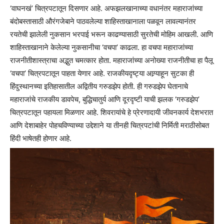
‘वाघनखं’ चित्रपटातून दिसणार आहे. अफझलखानाच्या वधानंतर महाराजांच्या
बंदोबस्तासाठी औरंगजेबाने पाठवलेल्या शाहिस्ताखानाला पळवून लावल्यानंतर
रयतेची झालेली नुकसान भरपाई भरून काढण्यासाठी सुरतेची मोहिम आखली. आणि
शाहिस्ताखानाने केलेल्या नुकसानीचा ‘वचपा’ काढला. हा वचपा महाराजांच्या
राजनीतीशास्त्राचा अद्भुत चमत्कार होता. महाराजांच्या अनोख्या राजनीतीचा हा पैलू
‘वचपा’ चित्रपटातून पाहता येणार आहे. राजकीयदृष्ट्या आग्र्याहून सुटका ही
हिंदुस्थानच्या इतिहासातील अद्वितीय गरुडझेप होती. ही गरुडझेप घेतानाचे
महाराजांचे राजकीय डावपेच, बुद्धिचातुर्य आणि दूरदृष्टी याची झलक ‘गरुडझेप’
चित्रपटातून पहायला मिळणार आहे. शिवरायांचे हे प्रेरणादायी जीवनकार्य देशभरात
आणि देशाबाहेर पोहचविण्याच्या उद्देशाने या तीनही चित्रपटांची निर्मिती मराठीसोबत
हिंदी भाषेतही होणार आहे.