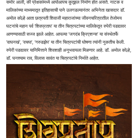
समोर आली, की प्रेक्षकांमध्ये आपोआपच कुतूहल निर्माण होत असते. नाटक व
मालिकांच्या माध्यमातून इतिहासाची पाने उलगडल्यानंतर अभिनेता खासदार डॉ.
अमोल कोल्हे आता छत्रपती शिवाजी महाराजांच्या जीवनचरित्रातील तेजोमय
घटनांचे महान पर्व ‘शिवप्रताप’ या तीन चित्रपटांच्या मालिकेतून रुपेरी पडद्यावर
आणण्यासाठी सज्ज झाले आहेत. आपल्या ‘जगदंब क्रिएशन्स’ या संस्थेतर्फे
‘वाघनखं’, ‘वचपा’, ‘गरुडझेप’ या तीन चित्रपटांची घोषणा त्यांनी नुकतीच केली.
रुपेरी पडद्यावर यानिमित्ताने शिवशाही अनुभवायला मिळणार आहे. डॉ. अमोल कोल्हे,
डॉ. घनश्याम राव, विलास सावंत या चित्रपटांचे निर्माते आहेत.