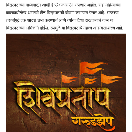
चित्रपटांच्या माध्यमातून आम्ही हे प्रेक्षकांसाठी आणणार आहोत. सहा महिन्यांच्या
कालावधीनंतर आणखी तीन चित्रपटांची घोषणा करण्यात येणार आहे. आजच्या
तरूणांपुढे एक आदर्श उभा करण्याचं आणि त्यांना दिशा दाखवण्याचं काम या
चित्रपटाच्या निमित्ताने होईल. त्यामुळे या चित्रपटांचे महत्त्व अनन्यसाधारण आहे.